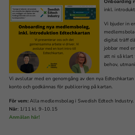
Onboarding 
inkl. introduk
Vi bjuder in 
medlemsbolag a
digital träff d
jobbar med er,
att ni så klar
behov, utmani
Vi avslutar med en genomgång av den nya Edtechkartan s
konto och godkännas för publicering på kartan.
För vem:
Alla medlemsbolag i Swedish Edtech Industry
När
: 1/11 kl. 9-10.15
Anmälan
här!