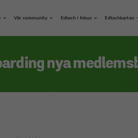
s
Vår community
Edtech i fokus
Edtechkartan
arding nya medlems