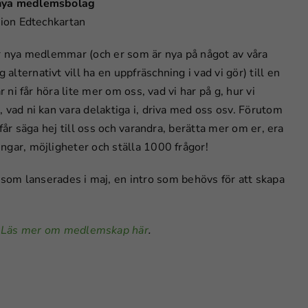
nya medlemsbolag
tion Edtechkartan
er nya medlemmar (och er som är nya på något av våra
lternativt vill ha en uppfräschning i vad vi gör) till en
är ni får höra lite mer om oss, vad vi har på g, hur vi
 vad ni kan vara delaktiga i, driva med oss osv. Förutom
t får säga hej till oss och varandra, berätta mer om er, era
ngar, möjligheter och ställa 1000 frågor!
om lanserades i maj, en intro som behövs för att skapa
.
Läs mer om medlemskap här
.