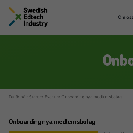
Skip
to
Om os
content
Onbo
Du är här:
Start
➜
Event
➜
Onboarding nya medlemsbolag
Onboarding nya medlemsbolag