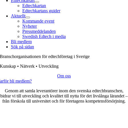
Edtechkartan
Edtechkartan
Edtechkartans guider
Aktuellt
Kommande event
Nyheter
Pressmeddelanden
Swedish Edtech i media
Bli medlem
Sök på sidan
Branschorganisationen för
edtechföretag
i Sverige
Kunskap • Nätverk • Utveckling
Om oss
arför bli medlem?
Genom att samla leverantörer inom den svenska edtechbranschen,
bidrar vi till utveckling och kvalitet till nytta för det livslånga lärandet –
från förskola till universitet och för företagens kompetensförsörjning.