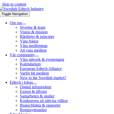
Skip to content
Toggle Navigation
Om oss
Styrelse & team
Vision & mission
Riktlinjer & principer
Våra frågor
Våra medlemmar
Att vara medlem
Vår community
Våra nätverk & evenemang
Kalendarium
European Edtech Alliance
Varför bli medlem
New to the Swedish market?
Edtech i fokus
Digital infrastruktur
Export & tillväxt
Samarbeten & studier
Konkurrens på rättvisa villkor
Branschfakta & rapporter
Remissyttranden