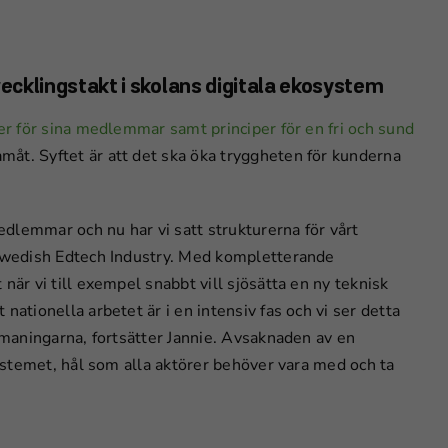
vecklingstakt i skolans digitala ekosystem
njer för sina medlemmar samt principer för en fri och sund
måt. Syftet är att det ska öka tryggheten för kunderna
medlemmar och nu har vi satt strukturerna för vårt
å Swedish Edtech Industry. Med kompletterande
när vi till exempel snabbt vill sjösätta en ny teknisk
nationella arbetet är i en intensiv fas och vi ser detta
utmaningarna, fortsätter Jannie. Avsaknaden av en
systemet, hål som alla aktörer behöver vara med och ta