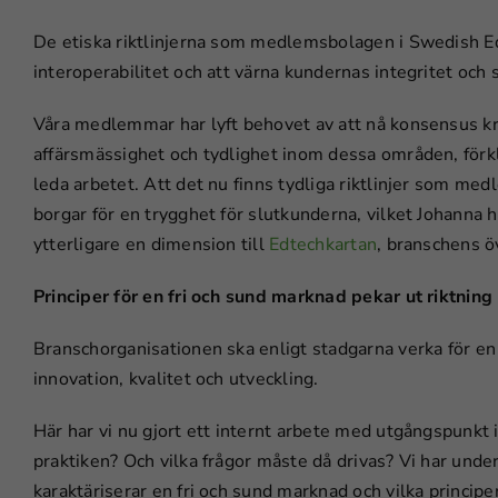
De etiska riktlinjerna som medlemsbolagen i Swedish Edte
interoperabilitet och att värna kundernas integritet och
Våra medlemmar har lyft behovet av att nå konsensus kri
affärsmässighet och tydlighet inom dessa områden, förkla
leda arbetet. Att det nu finns tydliga riktlinjer som med
borgar för en trygghet för slutkunderna, vilket Johanna
ytterligare en dimension till
Edtechkartan
, branschens ö
Principer för en fri och sund marknad pekar ut riktning
Branschorganisationen ska enligt stadgarna verka för en f
innovation, kvalitet och utveckling.
Här har vi nu gjort ett internt arbete med utgångspunkt i 
praktiken? Och vilka frågor måste då drivas? Vi har un
karaktäriserar en fri och sund marknad och vilka principer