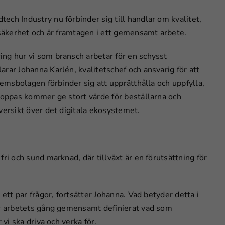
ch Industry nu förbinder sig till handlar om kvalitet,
 säkerhet och är framtagen i ett gemensamt arbete.
ng hur vi som bransch arbetar för en schysst
rar Johanna Karlén, kvalitetschef och ansvarig för att
lemsbolagen förbinder sig att upprätthålla och uppfylla,
 hoppas kommer ge stort värde för beställarna och
versikt över det digitala ekosystemet.
ri och sund marknad, där tillväxt är en förutsättning för
ett par frågor, fortsätter Johanna. Vad betyder detta i
der arbetets gång gemensamt definierat vad som
 vi ska driva och verka för.