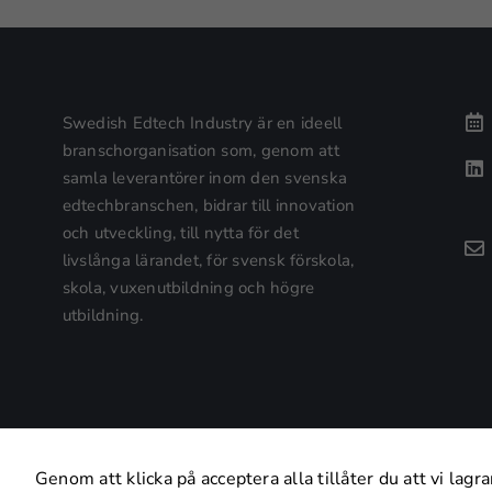
Swedish Edtech Industry är en ideell
branschorganisation som, genom att
samla leverantörer inom den svenska
edtechbranschen, bidrar till innovation
och utveckling, till nytta för det
livslånga lärandet, för svensk förskola,
skola, vuxenutbildning och högre
utbildning.
Genom att klicka på acceptera alla tillåter du att vi lagrar