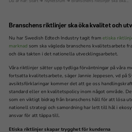
Du är här:
Start
➜
Nyhetsrum
➜
Branschens riktlinjer ska öka...
Branschens riktlinjer ska öka kvalitet och ut
Nu har Swedish Edtech Industry tagit fram
etiska riktli
marknad
som ska vägleda branschens kvalitetsarbete fra
och öka takten i det nationella utvecklingsarbetet.
Våra riktlinjer sätter upp tydliga förväntningar på våra 
fortsatta kvalitetsarbete, säger Jannie Jeppesen, vd p
avsiktsförklaringar kommer det att ge oss handlingskraft 
standard eller en kvalitetspolicy inom något område. Det 
som en viktigt bidrag från branschens håll för att lösa 
nationell strategi och samordning har lett till hål i eko
ansvar för att täppa till.
Etiska riktlinjer skapar trygghet för kunderna