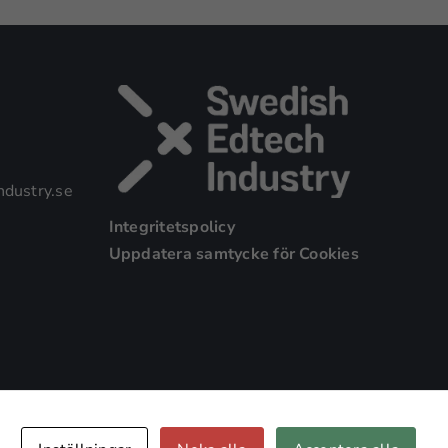
dustry.se
Integritetspolicy
Uppdatera samtycke för Cookies