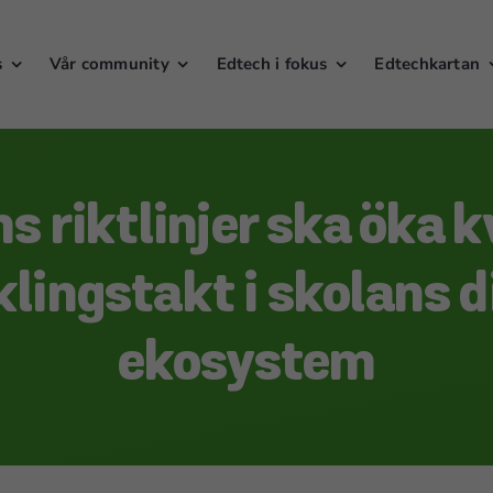
s
Vår community
Edtech i fokus
Edtechkartan
 riktlinjer ska öka k
lingstakt i skolans d
ekosystem