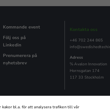
Kommande event
Kontakta oss
Följ oss på
+46 702 244 865
Nödvändiga
Linkedin
info@swedishedtechin
Dessa kakor
går inte att
Prenumerera på
Adress
välja bort.
nyhetsbrev
De behövs
℅ Avalon Innovation
för att
Hornsgatan 174
hemsidan
117 33 Stockholm
över huvud
taget ska
fungera.
© 2025 Swedish EdTech Industry AB (svb)
 kakor bl.a. för att analysera trafiken till vår
Statistik