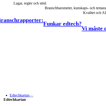
Lagar, regler och stöd.
Branschbarometer, kunskaps- och temara
Kvalitet och A
ranschrapporter:
Funkar edtech?
Vi måste 
Edtechkartan
Edtechkartan