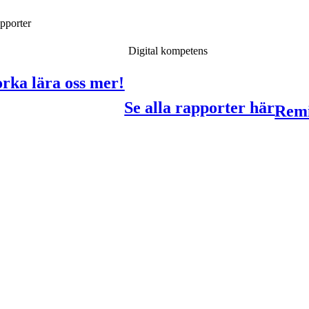
pporter
I
Digital kompetens
orka lära oss mer!
Se alla rapporter här
Remi