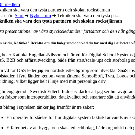
Bli medlem
kniken ska vara den tysta partnern och skolan rockstjärnan
 är här:
Start
➜
Nyhetsrum
➜
Tekniken ska vara den tysta pa...
kniken ska vara den tysta partnern och skolan rockstjärnan
ra presentationer av våra styrelseledamöter fortsätter och den här gång
 är du, Katinka? Berätta om din bakgrund och vad du tar med dig i arbetet i vå
g heter Katinka Engellau‑Nilsson och är vd för Digital School Systems
aS, B2B och affärsutveckling, både från start/scale-ups och storbola
m vd för DSS leder jag en nordisk edtechgrupp som utvecklar SaaS‑lösning
olstadier, i fyra länder, genom varumärkena SchoolSoft, Tyra, Logos och A
ildning, vilket ligger helt i linje med mitt personliga driv.
g är engagerad i Swedish Edtech Industry därför att jag ser hur avgöran
va frågor som interoperabilitet, datakvalitet och smartare sätt att använda
t bidrag i styrelsen tänker jag framför är tre saker:
En operativ förståelse för hur digitala system faktiskt används av 
Erfarenhet av att bygga och skala edtechbolag, både organiskt och g