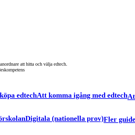
anordnare att hitta och välja edtech.
törskompetens
 köpa edtech
Att komma igång med edtech
At
förskolan
Digitala (nationella prov)
Fler guid