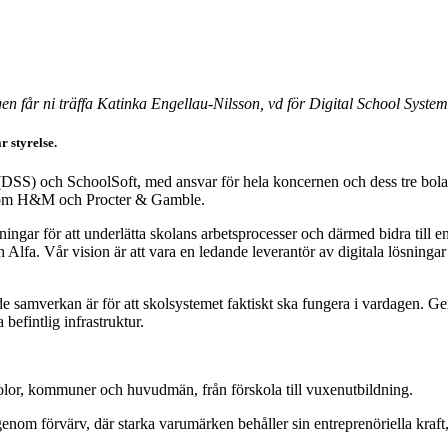
en får ni träffa Katinka Engellau-Nilsson, vd för Digital School System
r styrelse.
 (DSS) och SchoolSoft, med ansvar för hela koncernen och dess tre bol
g som H&M och Procter & Gamble.
ar för att underlätta skolans arbetsprocesser och därmed bidra till en b
lfa. Vår vision är att vara en ledande leverantör av digitala lösningar 
de samverkan är för att skolsystemet faktiskt ska fungera i vardagen. 
 befintlig infrastruktur.
skolor, kommuner och huvudmän, från förskola till vuxenutbildning.
enom förvärv, där starka varumärken behåller sin entreprenöriella kraft,