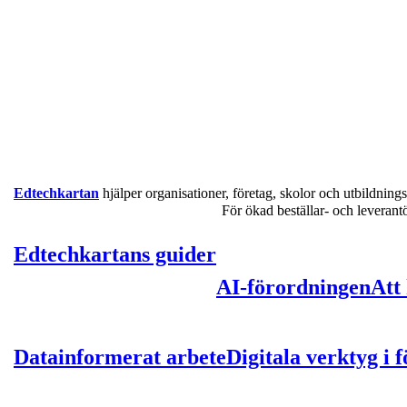
Edtechkartan
hjälper organisationer, företag, skolor och utbildnings
För ökad beställar- och leveran
Edtechkartans guider
AI-förordningen
Att
Datainformerat arbete
Digitala verktyg i 