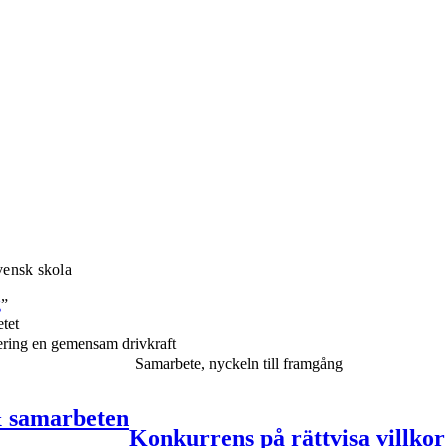
vensk skola
g
”
etet
sering en gemensam drivkraft
Samarbete, nyckeln till framgång
& samarbeten
Konkurrens på rättvisa villkor