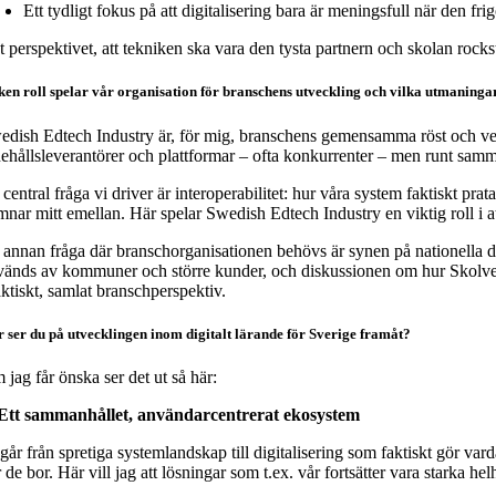
Ett tydligt fokus på att digitalisering bara är meningsfull när den frig
 perspektivet, att tekniken ska vara den tysta partnern och skolan rockst
ken roll spelar vår organisation för branschens utveckling och vilka utmaninga
edish Edtech Industry är, för mig, branschens gemensamma röst och verkty
nehållsleverantörer och plattformar – ofta konkurrenter – men runt samm
 central fråga vi driver är interoperabilitet: hur våra system faktiskt 
mnar mitt emellan. Här spelar Swedish Edtech Industry en viktig roll i 
 annan fråga där branschorganisationen behövs är synen på nationella dig
vänds av kommuner och större kunder, och diskussionen om hur Skolverket 
aktiskt, samlat branschperspektiv.
 ser du på utvecklingen inom digitalt lärande för Sverige framåt?
jag får önska ser det ut så här:
 Ett sammanhållet, användarcentrerat ekosystem
går från spretiga systemlandskap till digitalisering som faktiskt gör va
 de bor. Här vill jag att lösningar som t.ex. vår fortsätter vara starka h