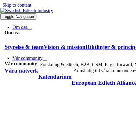
Skip to content
Toggle Navigation
Om oss
Om oss
Styrelse & team
Vision & mission
Riktlinjer & princip
Vår community
Vår community
Forskning & edtech, B2B, CSM, Pay it forward, M
Våra nätverk
Anmäl dig till våra kommande 
Kalendarium
European Edtech Allianc