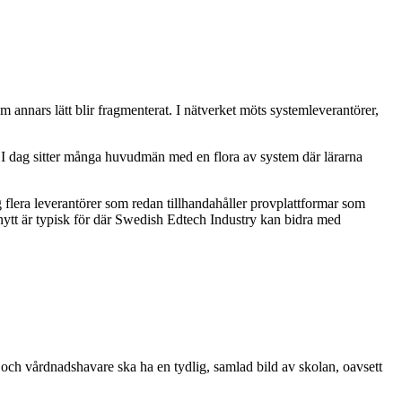
 annars lätt blir fragmenterat. I nätverket möts systemleverantörer,
ag. I dag sitter många huvudmän med en flora av system där lärarna
g flera leverantörer som redan tillhandahåller provplattformar som
 nytt är typisk för där Swedish Edtech Industry kan bidra med
er och vårdnadshavare ska ha en tydlig, samlad bild av skolan, oavsett