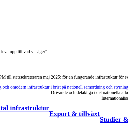
 leva upp till vad vi säger”
PM till statssekreteraren maj 2025: för en fungerande infrastruktur för
s
g och omodern infrastruktur i brist på nationell samordning och styrnin
Drivande och delaktiga i det nationella arb
Internationali
tal infrastruktur
Export & tillväxt
Studier 