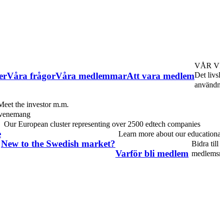
VÅR V
er
Våra frågor
Våra medlemmar
Att vara medlem
Det livs
användni
eet the investor m.m.
evenemang
Our European cluster representing over 2500 edtech companies
e
Learn more about our educationa
New to the Swedish market?
Bidra til
Varför bli medlem
medlemsr