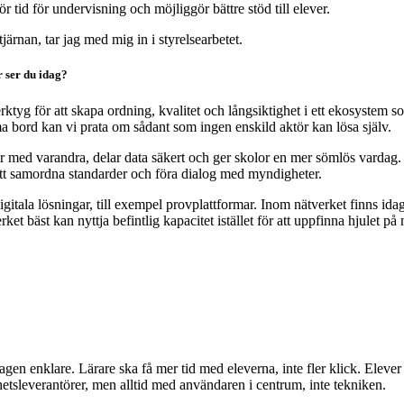
ör tid för undervisning och möjliggör bättre stöd till elever.
järnan, tar jag med mig in i styrelsearbetet.
r ser du idag?
g för att skapa ordning, kvalitet och långsiktighet i ett ekosystem som
a bord kan vi prata om sådant som ingen enskild aktör kan lösa själv.
pratar med varandra, delar data säkert och ger skolor en mer sömlös vard
att samordna standarder och föra dialog med myndigheter.
itala lösningar, till exempel provplattformar. Inom nätverket finns ida
bäst kan nyttja befintlig kapacitet istället för att uppfinna hjulet på
rdagen enklare. Lärare ska få mer tid med eleverna, inte fler klick. Elev
elhetsleverantörer, men alltid med användaren i centrum, inte tekniken.