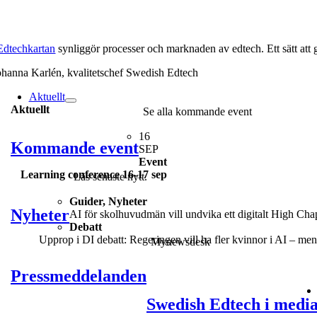
Edtechkartan
synliggör processer och marknaden av edtech. Ett sätt att gö
ohanna Karlén, kvalitetschef Swedish Edtech
Aktuellt
Aktuellt
Se alla kommande event
16
Kommande event
SEP
Event
Learning conference 16-17 sep
Läs senaste nytt.
Guider, Nyheter
Nyheter
AI för skolhuvudmän vill undvika ett digitalt High Chapa
Debatt
Upprop i DI debatt: Regeringen vill ha fler kvinnor i AI – men 
Mynewsdesk
Pressmeddelanden
Swedish Edtech i medi