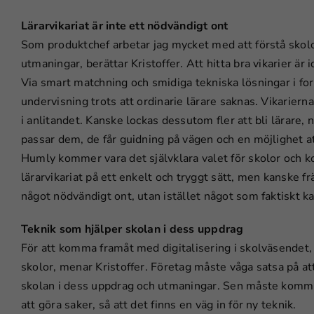
Lärarvikariat är inte ett nödvändigt ont
Som produktchef arbetar jag mycket med att förstå skol
utmaningar, berättar Kristoffer. Att hitta bra vikarier ä
Via smart matchning och smidiga tekniska lösningar i form
undervisning trots att ordinarie lärare saknas. Vikarierna 
i anlitandet. Kanske lockas dessutom fler att bli lärare, 
passar dem, de får guidning på vägen och en möjlighet at
Humly kommer vara det självklara valet för skolor och k
lärarvikariat på ett enkelt och tryggt sätt, men kanske fr
något nödvändigt ont, utan istället något som faktiskt ka
Teknik som hjälper skolan i dess uppdrag
För att komma framåt med digitalisering i skolväsende
skolor, menar Kristoffer. Företag måste våga satsa på at
skolan i dess uppdrag och utmaningar. Sen måste komm
att göra saker, så att det finns en väg in för ny teknik.