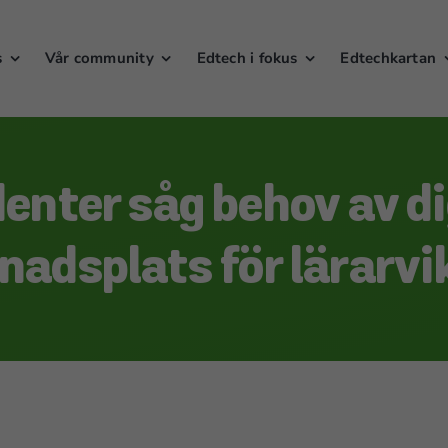
s
Vår community
Edtech i fokus
Edtechkartan
enter såg behov av di
adsplats för lärarvi