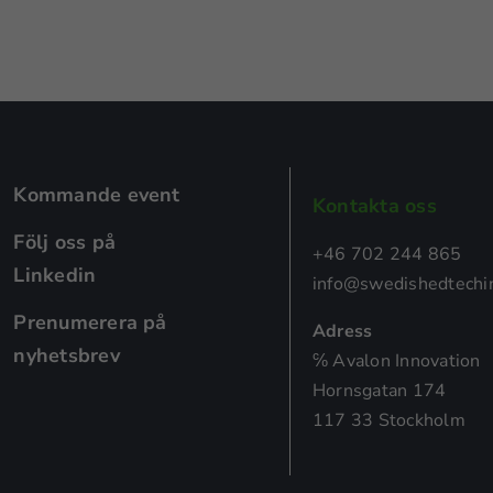
Kommande event
Kontakta oss
Nödvändiga
Följ oss på
Dessa kakor
+46 702 244 865
går inte att
Linkedin
info@swedishedtechin
välja bort.
Prenumerera på
De behövs
Adress
för att
nyhetsbrev
℅ Avalon Innovation
hemsidan
Hornsgatan 174
över huvud
taget ska
117 33 Stockholm
fungera.