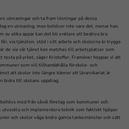
ors utmaningar och ta fram lösningar på dessa
r idag en utmaning, men behöver inte vara det, menar han.
 av olika appar kan det bli enklare att bedriva bra
får, via tjänsten, stöd i sitt arbete och skolorna är trygga
när de via vår tjänst kan matchas till arbetsplatser som
t testa på yrket, säger Kristoffer. Framöver hoppas vi att
ommuner som vill tillhandahålla förskole- och
ämst att skolor inte längre känner att lärarvikariat är
n bidra till skolans uppdrag.
t, behövs mod från såväl företag som kommuner och
t utveckla och implementera teknik som faktiskt hjälper
uner och skolor våga ändra gamla tankemönster och sätt