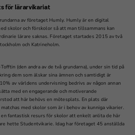
 för lärarvikariat
 grundarna av företaget Humly. Humly är en digital
ed skolor och förskolor så att man tillsammans kan
ordinarie lärare saknas. Företaget startades 2015 av två
 Stockholm och Katrineholm.
Tofftin (den andra av de två grundarna), under sin tid på
kring dem som älskar sina ämnen och samtidigt är
 10% av världens undervisning bedrivs av någon annan
fortsätta med en engagerande och motiverande
örstod att här behövs en mötesplats. En plats där
matchas med skolor som är i behov av kunniga vikarier.
n fantastisk resurs för skolor att enkelt anlita de här
re hette Studentvikarie. Idag har företaget 45 anställda