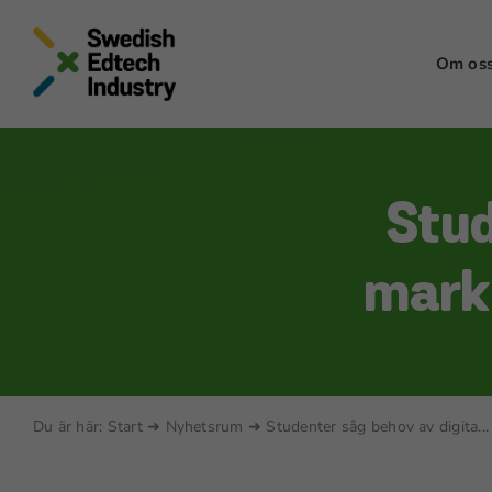
Skip
to
Om os
content
Stud
markn
Du är här:
Start
➜
Nyhetsrum
➜
Studenter såg behov av digita...