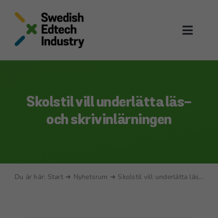
Skip
to
content
Toggl
Naviga
Om oss
Vår community
Skolstil vill underlätta läs-
och skrivinlärningen
Edtech i fokus
Edtechkartan
Aktuellt
Du är här:
Start
➜
Nyhetsrum
➜
Skolstil vill underlätta läs...
Bli medlem
Sök på sidan