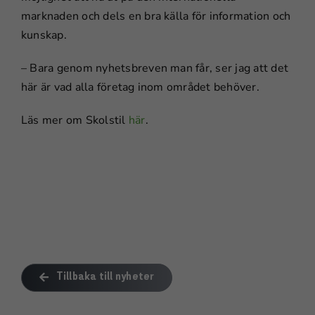
marknaden och dels en bra källa för information och
kunskap.
– Bara genom nyhetsbreven man får, ser jag att det
här är vad alla företag inom området behöver.
Läs mer om Skolstil
här
.
Nödvändiga
Dessa kakor
går inte att
välja bort.
De behövs
för att
hemsidan
Tillbaka till nyheter
över huvud
taget ska