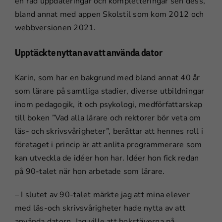
en rad uppdateringar och kompletteringar sen dess,
bland annat med appen Skolstil som kom 2012 och
webbversionen 2021.
Upptäckte nyttan av att använda dator
Karin, som har en bakgrund med bland annat 40 år
som lärare på samtliga stadier, diverse utbildningar
inom pedagogik, it och psykologi, medförfattarskap
till boken ”Vad alla lärare och rektorer bör veta om
läs- och skrivsvårigheter”, berättar att hennes roll i
företaget i princip är att anlita programmerare som
kan utveckla de idéer hon har. Idéer hon fick redan
på 90-talet när hon arbetade som lärare.
– I slutet av 90-talet märkte jag att mina elever
med läs-och skrivsvårigheter hade nytta av att
använda datorn. Jag ville att bokstäverna på