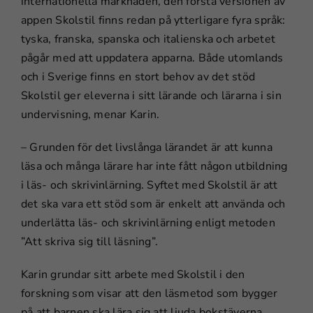
internationella marknaden, den första versionen av
appen Skolstil finns redan på ytterligare fyra språk:
tyska, franska, spanska och italienska och arbetet
pågår med att uppdatera apparna. Både utomlands
och i Sverige finns en stort behov av det stöd
Skolstil ger eleverna i sitt lärande och lärarna i sin
undervisning, menar Karin.
– Grunden för det livslånga lärandet är att kunna
läsa och många lärare har inte fått någon utbildning
i läs- och skrivinlärning. Syftet med Skolstil är att
det ska vara ett stöd som är enkelt att använda och
underlätta läs- och skrivinlärning enligt metoden
”Att skriva sig till läsning”.
Karin grundar sitt arbete med Skolstil i den
forskning som visar att den läsmetod som bygger
på att barnen ska lära sig att ljuda bokstäverna