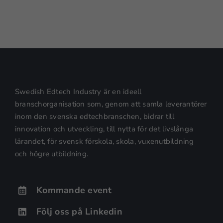
fungera.
Statistik
För att vi ska
kunna
förbättra
hemsidans
Swedish Edtech Industry är en ideell
funktionalitet
och
branschorganisation som, genom att samla leverantörer
uppbyggnad,
inom den svenska edtechbranschen, bidrar till
baserat på
innovation och utveckling, till nytta för det livslånga
hur
lärandet, för svensk förskola, skola, vuxenutbildning
hemsidan
och högre utbildning.
används.
Kommande event
Upplevelse
För att vår
Följ oss på Linkedin
hemsida ska