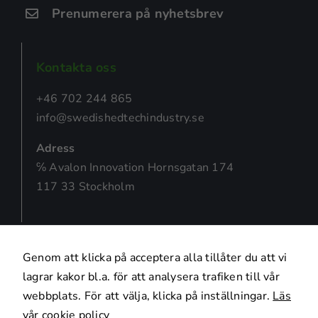
prestera så
Prenumerera på nyhetsbrev
bra som
möjligt under
ditt besök.
Om du nekar
Kontakta oss
de här
kakorna
+46 702 244 865
kommer viss
info@swedishedtechindustry.se
funktionalitet
att försvinna
Adress
från
℅ Avalon Innovation Hornsgatan 174
hemsidan.
117 33 Stockholm
Marknadsföring
Genom att dela
Genom att klicka på acceptera alla tillåter du att vi
med dig av dina
intressen och ditt
lagrar kakor bl.a. för att analysera trafiken till vår
beteende när du
webbplats. För att välja, klicka på inställningar.
Läs
surfar ökar du
vår cookie policy