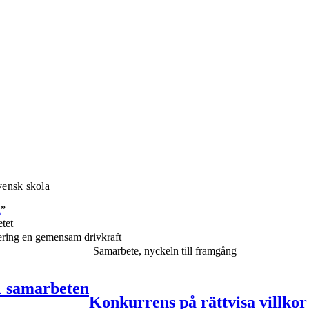
vensk skola
g
”
etet
sering en gemensam drivkraft
Samarbete, nyckeln till framgång
& samarbeten
Konkurrens på rättvisa villkor