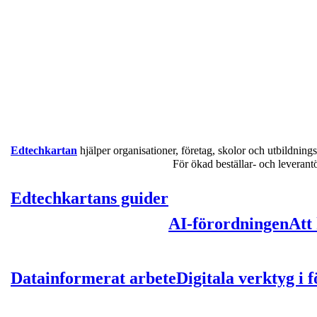
Edtechkartan
hjälper organisationer, företag, skolor och utbildnings
För ökad beställar- och leveran
Edtechkartans guider
AI-förordningen
Att
Datainformerat arbete
Digitala verktyg i 