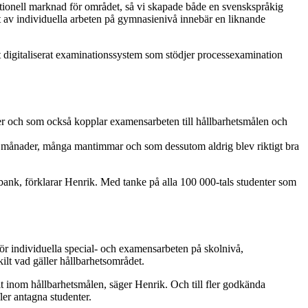
nationell marknad för området, så vi skapade både en svenskspråkig
t av individuella arbeten på gymnasienivå innebär en liknande
t digitaliserat examinationssystem som stödjer processexamination
er och som också kopplar examensarbeten till hållbarhetsmålen och
era månader, många mantimmar och som dessutom aldrig blev riktigt bra
ébank, förklarar Henrik. Med tanke på alla 100 000-tals studenter som
r individuella special- och examensarbeten på skolnivå,
lt vad gäller hållbarhetsområdet.
allt inom hållbarhetsmålen, säger Henrik. Och till fler godkända
er antagna studenter.