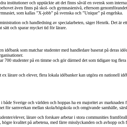
ndra institutioner och upptäckte att det finns såväl en svensk som inter
t behovet även finns på skol- och gymnasienivå, eftersom genomförande
 gymnasiet, som kallas ”X-jobb” på svenska och ”Unique” på engelska.
inistration och handledning av specialarbeten, säger Henrik. Det är et
t sätt och sparar mycket tid för lärare.
 en idébank som matchar studenter med handledare baserat på deras idé
rganisationer.
tchar 700 studenter på en timme och gör därmed det som tidigare tog fl
ex lärare och elever, flera lokala idébanker kan utgöra en nationell id
i både Sverige och världen och hoppas ha en majoritet av marknaden fö
et för samverkan mellan skola/högskola och omgivande samhälle, särski
studenter/elever, lärare och forskare arbetar i stora communities framför
högre kvalitet på arbetena, med färre misslyckanden och avhopp och fl