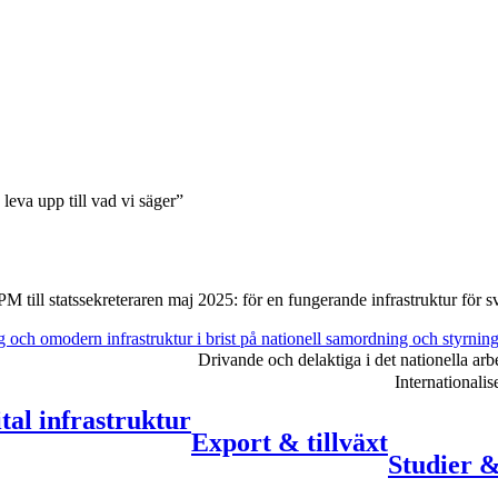
 leva upp till vad vi säger”
PM till statssekreteraren maj 2025: för en fungerande infrastruktur för
s
g och omodern infrastruktur i brist på nationell samordning och styrnin
Drivande och delaktiga i det nationella arb
Internationali
tal infrastruktur
Export & tillväxt
Studier 