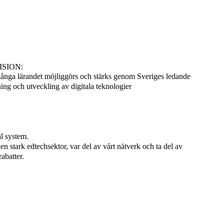
ISION:
långa lärandet möjliggörs och stärks genom Sveriges ledande
ng och utveckling av digitala teknologier
l system.
l en stark edtechsektor, var del av vårt nätverk och ta del av
abatter.