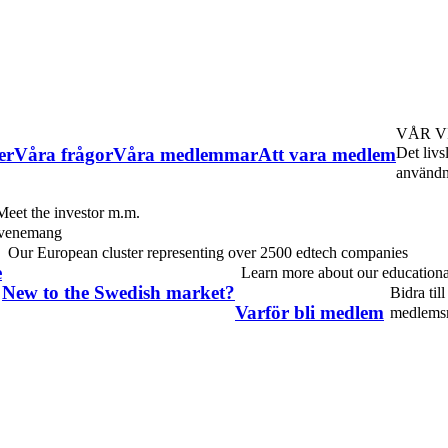
VÅR V
er
Våra frågor
Våra medlemmar
Att vara medlem
Det livs
användni
eet the investor m.m.
evenemang
Our European cluster representing over 2500 edtech companies
e
Learn more about our educationa
New to the Swedish market?
Bidra til
Varför bli medlem
medlemsr