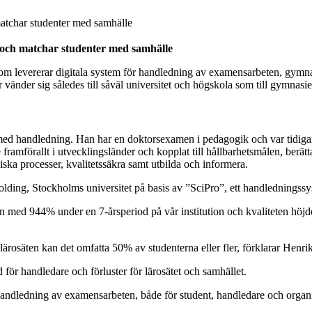
atchar studenter med samhälle
och matchar studenter med samhälle
om levererar digitala system för handledning av examensarbeten, gymna
vänder sig således till såväl universitet och högskola som till gymnasie
r med handledning. Han har en doktorsexamen i pedagogik och var tidig
framförallt i utvecklingsländer och kopplat till hållbarhetsmålen, berätt
ska processer, kvalitetssäkra samt utbilda och informera.
lding, Stockholms universitet på basis av ”SciPro”, ett handledningss
 med 944% under en 7-årsperiod på vår institution och kvaliteten höjd
lärosäten kan det omfatta 50% av studenterna eller fler, förklarar Henri
d för handledare och förluster för lärosätet och samhället.
 handledning av examensarbeten, både för student, handledare och organi