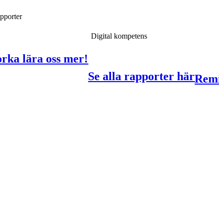
pporter
I
Digital kompetens
orka lära oss mer!
Se alla rapporter här
Remi