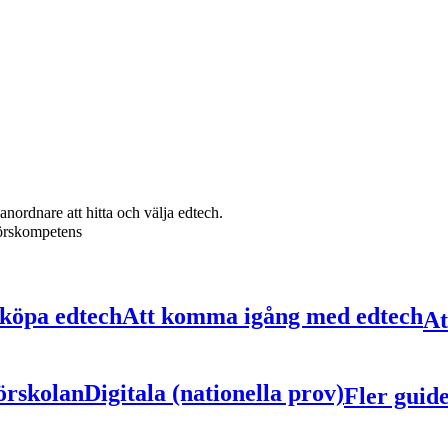
anordnare att hitta och välja edtech.
törskompetens
 köpa edtech
Att komma igång med edtech
At
förskolan
Digitala (nationella prov)
Fler guid