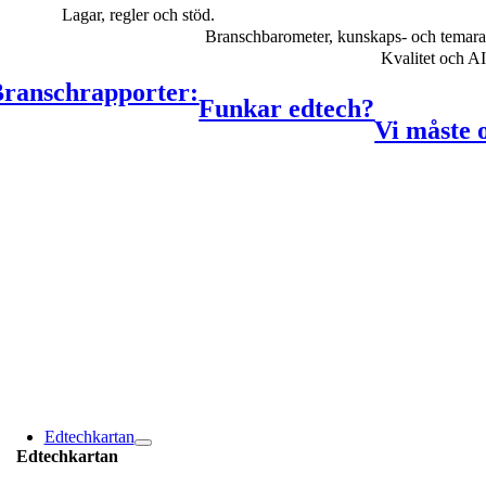
Lagar, regler och stöd.
Branschbarometer, kunskaps- och temara
Kvalitet och A
ranschrapporter:
Funkar edtech?
Vi måste 
Edtechkartan
Edtechkartan