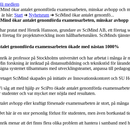
Bli medlem
iMind ökar antalet genomförda examensarbeten, minskar avhopp och m
 är här:
Start
➜
Nyhetsrum
➜
SciMind ökar antalet genomfö...
iMind ökar antalet genomförda examensarbeten, minskar avhopp 
 har pratat med Henrik Hansson, grundare av SciMind AB, ett företag s
h företag för projektutveckling inom hållbarhetsmålen. SciMinds tjänster 
talet genomförda examensarbeten ökade med nästan 1000%
nrik är professor på Stockholms universitet och har arbetat i många å
in forskning är inriktad på distansutbildning och teknikstöd för lärande 
signa systemet tillsammans med utvecklingsteamet, anpassa till pedagogi
retaget SciMind skapades på initiativ av Innovationskontoret och SU Ho
Vi såg att med hjälp av SciPro ökade antalet genomförda examensarbeten
er studenter och var mycket mer nöjda med resultaten.
talet avhopp eller kraftigt försenade examensarbeten är stort, på många 
et här är en stor personlig förlust för studenten, men även bortkastad ti
nrik menar att det finns flera olika problem att hantera i samband med