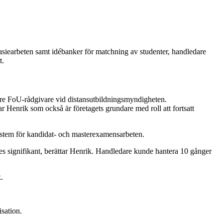
siearbeten samt idébanker för matchning av studenter, handledare
t.
are FoU-rådgivare vid distansutbildningsmyndigheten.
ar Henrik som också är företagets grundare med roll att fortsatt
ystem för kandidat- och masterexamensarbeten.
es signifikant, berättar Henrik. Handledare kunde hantera 10 gånger
k.
sation.