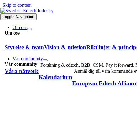
Skip to content
Toggle Navigation
Om oss
Om oss
Styrelse & team
Vision & mission
Riktlinjer & princip
Vår community
Vår community
Forskning & edtech, B2B, CSM, Pay it forward, M
Våra nätverk
Anmäl dig till våra kommande 
Kalendarium
European Edtech Allianc