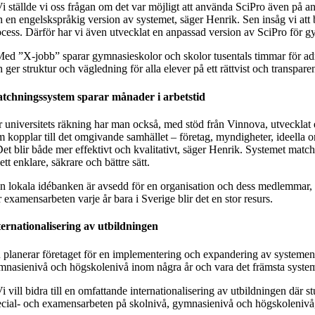
Vi ställde vi oss frågan om det var möjligt att använda SciPro även på a
h en engelskspråkig version av systemet, säger Henrik. Sen insåg vi at
ocess. Därför har vi även utvecklat en anpassad version av SciPro för
Med ”X-jobb” sparar gymnasieskolor och skolor tusentals timmar för adm
 ger struktur och vägledning för alla elever på ett rättvist och transparen
tchningssystem sparar månader i arbetstid
r universitets räkning har man också, med stöd från Vinnova, utvecklat
m kopplar till det omgivande samhället – företag, myndigheter, ideella o
Det blir både mer effektivt och kvalitativt, säger Henrik. Systemet ma
ett enklare, säkrare och bättre sätt.
n lokala idébanken är avsedd för en organisation och dess medlemmar, t 
 examensarbeten varje år bara i Sverige blir det en stor resurs.
ternationalisering av utbildningen
 planerar företaget för en implementering och expandering av systemen 
mnasienivå och högskolenivå inom några år och vara det främsta system
i vill bidra till en omfattande internationalisering av utbildningen där 
ecial- och examensarbeten på skolnivå, gymnasienivå och högskolenivå, 