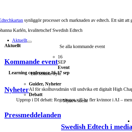
Edtechkartan
synliggör processer och marknaden av edtech. Ett sätt att gö
ohanna Karlén, kvalitetschef Swedish Edtech
Aktuellt
Aktuellt
Se alla kommande event
16
Kommande event
SEP
Event
Learning conference 16-17 sep
Läs senaste nytt.
Guider, Nyheter
Nyheter
AI för skolhuvudmän vill undvika ett digitalt High Chapa
Debatt
Upprop i DI debatt: Regeringen vill ha fler kvinnor i AI – men 
Mynewsdesk
Pressmeddelanden
Swedish Edtech i medi