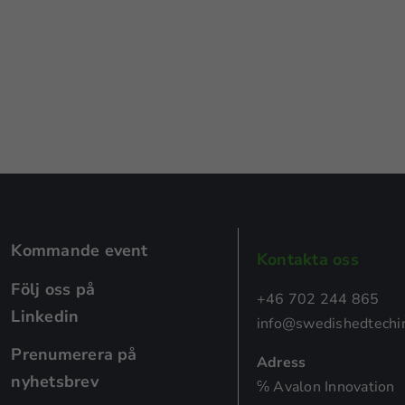
fungera.
Statistik
För att vi ska
kunna
förbättra
hemsidans
funktionalitet
och
uppbyggnad,
baserat på
hur
Kommande event
Kontakta oss
hemsidan
används.
Följ oss på
+46 702 244 865
Linkedin
info@swedishedtechin
Upplevelse
Prenumerera på
Adress
För att vår
nyhetsbrev
℅ Avalon Innovation
hemsida ska