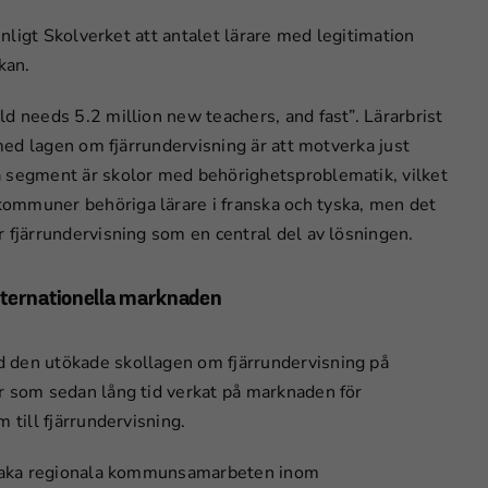
enligt Skolverket att antalet lärare med legitimation
kan.
d needs 5.2 million new teachers, and fast”. Lärarbrist
 med lagen om fjärrundervisning är att motverka just
a segment är skolor med behörighetsproblematik, vilket
ommuner behöriga lärare i franska och tyska, men det
 fjärrundervisning som en central del av lösningen.
internationella marknaden
d den utökade skollagen om fjärrundervisning på
r som sedan lång tid verkat på marknaden för
 till fjärrundervisning.
nstaka regionala kommunsamarbeten inom