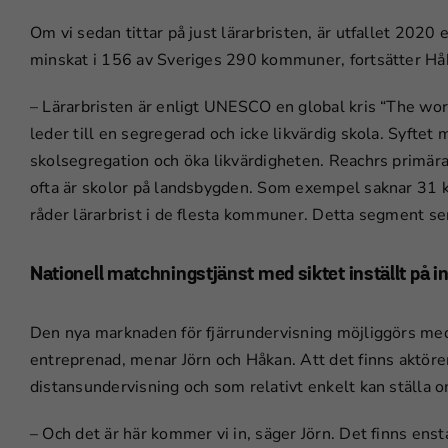
Om vi sedan tittar på just lärarbristen, är utfallet 2020 
minskat i 156 av Sveriges 290 kommuner, fortsätter Hå
– Lärarbristen är enligt UNESCO en global kris “The worl
leder till en segregerad och icke likvärdig skola. Syftet
skolsegregation och öka likvärdigheten. Reachrs primär
ofta är skolor på landsbygden. Som exempel saknar 31 k
råder lärarbrist i de flesta kommuner. Detta segment ser
Nationell matchningstjänst med siktet inställt på 
Den nya marknaden för fjärrundervisning möjliggörs me
entreprenad, menar Jörn och Håkan. Att det finns aktöre
distansundervisning och som relativt enkelt kan ställa om
– Och det är här kommer vi in, säger Jörn. Det finns e