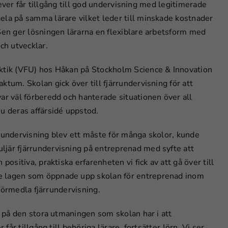
elever får tillgång till god undervisning med legitimerade
ela på samma lärare vilket leder till minskade kostnader
 Sen ger lösningen lärarna en flexiblare arbetsform med
ch utvecklar.
aktik (VFU) hos Håkan på Stockholm Science & Innovation
tum. Skolan gick över till fjärrundervisning för att
ar väl förberedd och hanterade situationen över all
u deras affärsidé uppstod.
nsundervisning blev ett måste för många skolor, kunde
ljär fjärrundervisning på entreprenad med syfte att
positiva, praktiska erfarenheten vi fick av att gå över till
e lagen som öppnade upp skolan för entreprenad inom
 förmedla fjärrundervisning.
ng på den stora utmaningen som skolan har i att
får tillgång till behöriga lärare, fortsätter Jörn. Vi ser