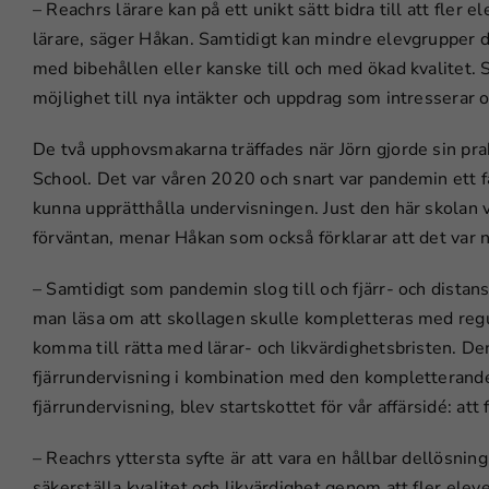
– Reachrs lärare kan på ett unikt sätt bidra till att fler 
lärare, säger Håkan. Samtidigt kan mindre elevgrupper d
med bibehållen eller kanske till och med ökad kvalitet.
möjlighet till nya intäkter och uppdrag som intresserar o
De två upphovsmakarna träffades när Jörn gjorde sin pr
School. Det var våren 2020 och snart var pandemin ett fak
kunna upprätthålla undervisningen. Just den här skolan v
förväntan, menar Håkan som också förklarar att det var n
– Samtidigt som pandemin slog till och fjärr- och dista
man läsa om att skollagen skulle kompletteras med regu
komma till rätta med lärar- och likvärdighetsbristen. Den 
fjärrundervisning i kombination med den kompletterand
fjärrundervisning, blev startskottet för vår affärsidé: att
– Reachrs yttersta syfte är att vara en hållbar dellösni
säkerställa kvalitet och likvärdighet genom att fler elever 