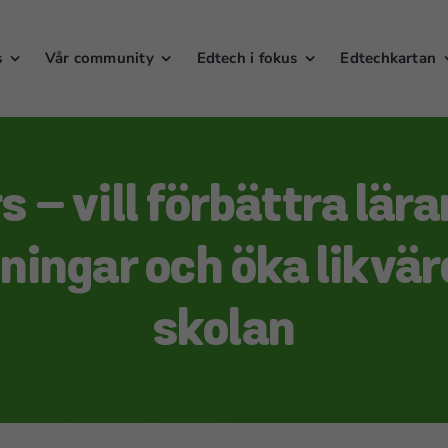
s
Vår community
Edtech i fokus
Edtechkartan
 – vill förbättra lär
ningar och öka likvär
skolan