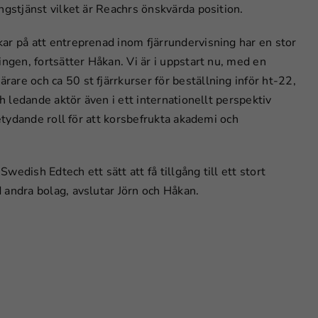
ngstjänst vilket är Reachrs önskvärda position.
ar på att entreprenad inom fjärrundervisning har en stor
ingen, fortsätter Håkan. Vi är i uppstart nu, med en
re och ca 50 st fjärrkurser för beställning inför ht-22,
ch ledande aktör även i ett internationellt perspektiv
betydande roll för att korsbefrukta akademi och
edish Edtech ett sätt att få tillgång till ett stort
Nödvändiga
 andra bolag, avslutar Jörn och Håkan.
Dessa kakor
går inte att
välja bort.
De behövs
för att
hemsidan
över huvud
taget ska