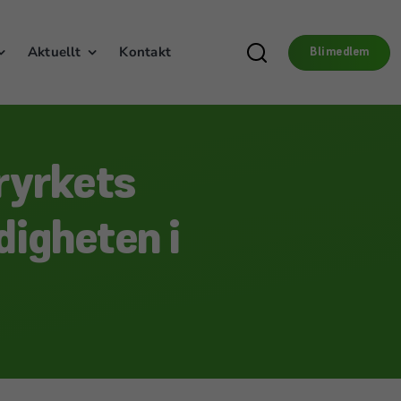
Aktuellt
Kontakt
Bli medlem
aryrkets
digheten i