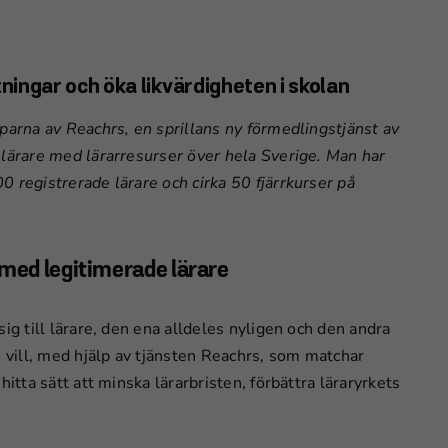
tningar och öka likvärdigheten i skolan
parna av Reachrs, en sprillans ny förmedlingstjänst av
 lärare med lärarresurser över hela Sverige. Man har
 registrerade lärare och cirka 50 fjärrkurser på
g med legitimerade lärare
ig till lärare, den ena alldeles nyligen och den andra
e vill, med hjälp av tjänsten Reachrs, som matchar
itta sätt att minska lärarbristen, förbättra läraryrkets