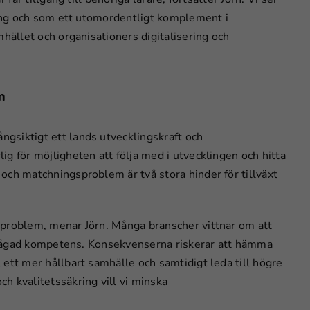
ering och som ett utomordentligt komplement i
mhället och organisationers digitalisering och
m
gsiktigt ett lands utvecklingskraft och
g för möjligheten att följa med i utvecklingen och hitta
och matchningsproblem är två stora hinder för tillväxt
sproblem, menar Jörn. Många branscher vittnar om att
erfrågad kompetens. Konsekvenserna riskerar att hämma
ett mer hållbart samhälle och samtidigt leda till högre
h kvalitetssäkring vill vi minska