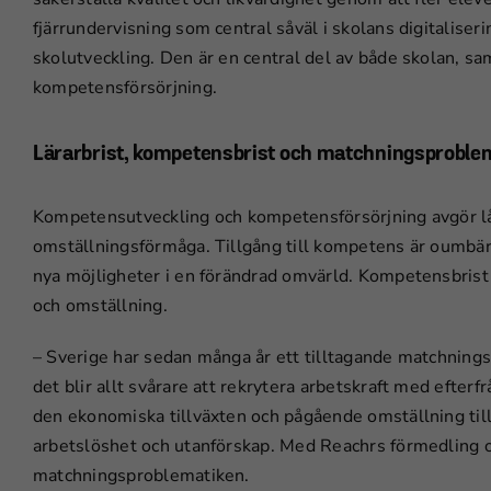
fjärrundervisning som central såväl i skolans digitalis
skolutveckling. Den är en central del av både skolan, sa
kompetensförsörjning.
Lärarbrist, kompetensbrist och matchningsproble
Kompetensutveckling och kompetensförsörjning avgör lån
omställningsförmåga. Tillgång till kompetens är oumbärli
nya möjligheter i en förändrad omvärld. Kompetensbrist 
och omställning.
– Sverige har sedan många år ett tilltagande matchning
det blir allt svårare att rekrytera arbetskraft med eft
den ekonomiska tillväxten och pågående omställning till 
arbetslöshet och utanförskap. Med Reachrs förmedling oc
matchningsproblematiken.