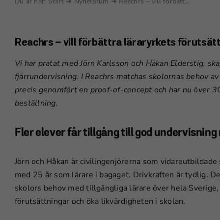
Du är här:
Start
➜
Nyhetsrum
➜
Reachrs – vill förbätt...
Reachrs – vill förbättra läraryrkets förutsät
Vi har pratat med Jörn Karlsson och Håkan Elderstig, ska
fjärrundervisning. I Reachrs matchas skolornas behov av
precis genomfört en proof-of-concept och har nu över 300
beställning.
Fler elever får tillgång till god undervisnin
Jörn och Håkan är civilingenjörerna som vidareutbildade s
med 25 år som lärare i bagaget. Drivkraften är tydlig. D
skolors behov med tillgängliga lärare över hela Sverige, h
förutsättningar och öka likvärdigheten i skolan.