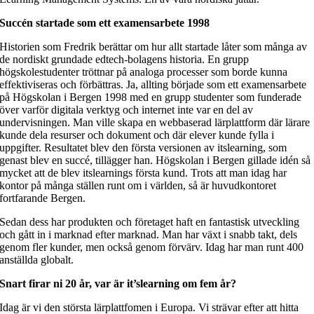
Succén startade som ett examensarbete 1998
Historien som Fredrik berättar om hur allt startade låter som många av
de nordiskt grundade edtech-bolagens historia. En grupp
högskolestudenter tröttnar på analoga processer som borde kunna
effektiviseras och förbättras. Ja, allting började som ett examensarbete
på Högskolan i Bergen 1998 med en grupp studenter som funderade
över varför digitala verktyg och internet inte var en del av
undervisningen. Man ville skapa en webbaserad lärplattform där lärare
kunde dela resurser och dokument och där elever kunde fylla i
uppgifter. Resultatet blev den första versionen av itslearning, som
genast blev en succé, tillägger han. Högskolan i Bergen gillade idén så
mycket att de blev itslearnings första kund. Trots att man idag har
kontor på många ställen runt om i världen, så är huvudkontoret
fortfarande Bergen.
Sedan dess har produkten och företaget haft en fantastisk utveckling
och gått in i marknad efter marknad. Man har växt i snabb takt, dels
genom fler kunder, men också genom förvärv. Idag har man runt 400
anställda globalt.
Snart firar ni 20 år, var är it’slearning om fem år?
Idag är vi den största lärplattfomen i Europa. Vi strävar efter att hitta