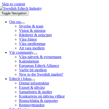
Skip to content
Toggle Navigation
Om oss
Styrelse & team
Vision & mission
Riktlinjer & principer
Våra frågor
Våra medlemmar
Att vara medlem
Vår community
Våra nätverk & evenemang
Kalendarium
European Edtech Alliance
Varför bli medlem
New to the Swedish market?
Edtech i fokus
Digital infrastruktur
Export & tillväxt
Samarbeten & studier
Konkurrens på rättvisa villkor
Branschfakta & rapporter
Remissyttranden