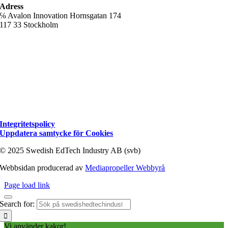
Adress
℅ Avalon Innovation Hornsgatan 174
117 33 Stockholm
Integritetspolicy
Uppdatera samtycke för Cookies
© 2025 Swedish EdTech Industry AB (svb)
Webbsidan producerad av
Mediapropeller Webbyrå
Page load link
Search for:
Vi använder kakor!