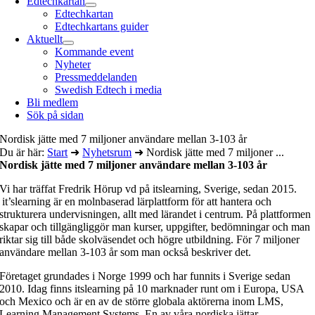
Edtechkartan
Edtechkartan
Edtechkartans guider
Aktuellt
Kommande event
Nyheter
Pressmeddelanden
Swedish Edtech i media
Bli medlem
Sök på sidan
Nordisk jätte med 7 miljoner användare mellan 3-103 år
Du är här:
Start
➜
Nyhetsrum
➜
Nordisk jätte med 7 miljoner ...
Nordisk jätte med 7 miljoner användare mellan 3-103 år
Vi har träffat Fredrik Hörup vd på itslearning, Sverige, sedan 2015.
it’slearning är en molnbaserad lärplattform för att hantera och
strukturera undervisningen, allt med lärandet i centrum. På plattformen
skapar och tillgängliggör man kurser, uppgifter, bedömningar och man
riktar sig till både skolväsendet och högre utbildning. För 7 miljoner
användare mellan 3-103 år som man också beskriver det.
Företaget grundades i Norge 1999 och har funnits i Sverige sedan
2010. Idag finns itslearning på 10 marknader runt om i Europa, USA
och Mexico och är en av de större globala aktörerna inom LMS,
Learning Management Systems. En av våra nordiska jättar.