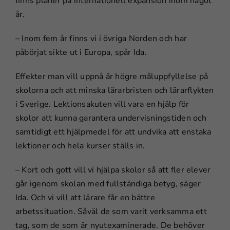
finns planer på internationell expansion inom något
år.
– Inom fem år finns vi i övriga Norden och har
påbörjat sikte ut i Europa, spår Ida.
Effekter man vill uppnå är högre måluppfyllelse på
skolorna och att minska lärarbristen och lärarflykten
i Sverige. Lektionsakuten vill vara en hjälp för
skolor att kunna garantera undervisningstiden och
samtidigt ett hjälpmedel för att undvika att enstaka
lektioner och hela kurser ställs in.
– Kort och gott vill vi hjälpa skolor så att fler elever
går igenom skolan med fullständiga betyg, säger
Ida. Och vi vill att lärare får en bättre
arbetssituation. Såväl de som varit verksamma ett
tag, som de som är nyutexaminerade. De behöver