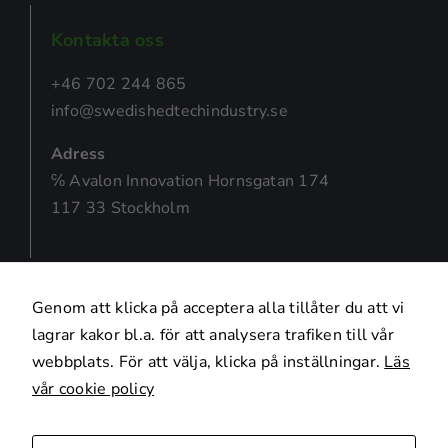
Kontakta oss
+46 702 244 865
info@swedishedtechindustry.se
Adress
℅ Avalon Innovation Hornsgatan 174
117 33 Stockholm
Genom att klicka på acceptera alla tillåter du att vi
lagrar kakor bl.a. för att analysera trafiken till vår
webbplats. För att välja, klicka på inställningar.
Läs
vår cookie policy
Integritetspolicy
Uppdatera samtycke för Cookies