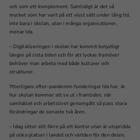
Nödvändiga
och som ett komplement. Samtidigt är det så
Dessa kakor
går inte att
mycket som har varit på ett visst sätt under lång tid,
välja bort.
inte bara i skolan, utan i många organisationer,
De behövs
menar Ida.
för att
hemsidan
– Digitaliseringen i skolan har kommit betydligt
över huvud
längre på sista tiden och för att lyckas framöver
taget ska
fungera.
behöver man arbeta med både kulturer och
strukturer.
Statistik
Ytterligare efter-pandemin-funderingar Ida har, är
För att vi ska
hur skolan kommer att se ut i framtiden, när
kunna
samhället och arbetslivet genomgått så pass stora
förbättra
förändringar de senaste två åren.
hemsidans
funktionalitet
och
– Idag sitter allt färre på ett kontor utan är utspridda
uppbyggnad,
på olika platser i landet och världen för den delen,
baserat på