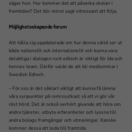
säger hon. Hur kommer det att påverka skolan i
hur
framtiden? Det blir minst sagt intressant att följa.
hemsidan
används.
Möjlighetsskapande forum
Upplevelse
Att hålla sig uppdaterade om hur denna värld ser ut
För att vår
både nationellt och internationellt och kunna vara
hemsida ska
delaktiga i dialogen runt edtech är viktigt för Ida och
prestera så
bra som
hennes team. Därför valde de att bli medlemmar i
möjligt under
Swedish Edtech.
ditt besök.
Om du nekar
– För oss är det såklart viktigt att kunna få lämna
de här
våra synpunkter på remissutkast så att vi gör vår
kakorna
röst hörd. Det är också oerhört givande att höra om
kommer viss
funktionalitet
andra tjänster, utbyta erfarenheter och lyssna till
att försvinna
andra bolags framgångar och utmaningar. Kanske
från
kommer dessa att leda till framtida
hemsidan.