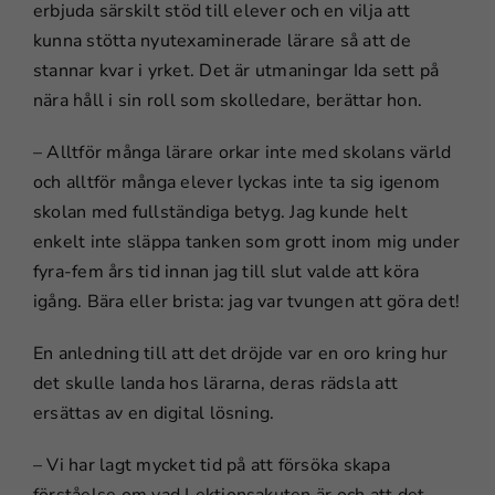
erbjuda särskilt stöd till elever och en vilja att
kunna stötta nyutexaminerade lärare så att de
stannar kvar i yrket. Det är utmaningar Ida sett på
nära håll i sin roll som skolledare, berättar hon.
– Alltför många lärare orkar inte med skolans värld
och alltför många elever lyckas inte ta sig igenom
skolan med fullständiga betyg. Jag kunde helt
enkelt inte släppa tanken som grott inom mig under
fyra-fem års tid innan jag till slut valde att köra
igång. Bära eller brista: jag var tvungen att göra det!
En anledning till att det dröjde var en oro kring hur
det skulle landa hos lärarna, deras rädsla att
ersättas av en digital lösning.
– Vi har lagt mycket tid på att försöka skapa
förståelse om vad Lektionsakuten är och att det