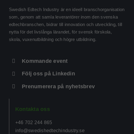
uppbyggnad,
baserat på
Swedish Edtech Industry är en ideell branschorganisation
hur
som, genom att samla leverantörer inom den svenska
hemsidan
används.
edtechbranschen, bidrar till innovation och utveckling, till
nytta för det livslånga lärandet, för svensk förskola,
skola, vuxenutbildning och högre utbildning.
Upplevelse
För att vår
hemsida ska
prestera så
Kommande event
bra som
möjligt
Följ oss på Linkedin
under ditt
besök. Om
du nekar de
Prenumerera på nyhetsbrev
här kakorna
kommer viss
funktionalitet
att försvinna
Kontakta oss
från
hemsidan.
+46 702 244 865
info@swedishedtechindustry.se