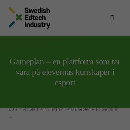
Skip
to
content
Toggle
Naviga
Om oss
Vår community
Gameplan – en plattform som tar
vara på elevernas kunskaper i
Edtech i fokus
esport
Edtechkartan
Aktuellt
Du är här:
Start
➜
Nyhetsrum
➜
Gameplan – en plattform
Bli medlem
...
Sök på sidan