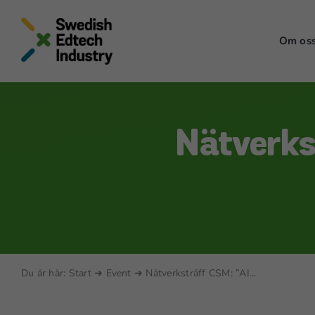
Skip
to
Om os
content
Nätverks
Du är här:
Start
➜
Event
➜
Nätverksträff CSM: ”AI...