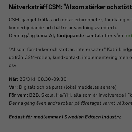
Nätverksträff CSM: ”AI som stärker och stöt
CSM-gänget träffas och delar erfarenheter, för dialog o
kunderbjudande och bättre användning av edtech.
Denna gång
tema AI, fördjupande samtal
efter våra
tur
”AI som förstärker och stöttar, inte ersätter” Katri Lind
utifrån CSM-rollen, kundkontakt, implementering men ocks
osv
När:
25/3 kl. 08.30-09.30
Var:
Digitalt och på plats (lokal meddelas senare)
För vem:
B2B, Skola, He/YH, alla som är involverade i ”
Denna gång även andra roller på företaget varmt välkom
Endast för medlemmar i Swedish Edtech Industry.