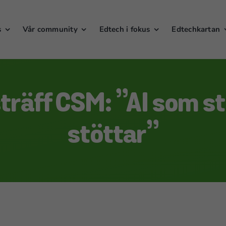
s
Vår community
Edtech i fokus
Edtechkartan
träff CSM: ”AI som st
stöttar”