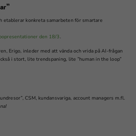
tar”
ch etablerar konkreta samarbeten för smartare
bopresentationer den 18/3
.
gren, Erigo, inleder med att vända och vrida på AI-frågan
å i stort, lite trendspaning, lite ”human in the loop”
kundresor”, CSM, kundansvariga, account managers m.fl.
na!