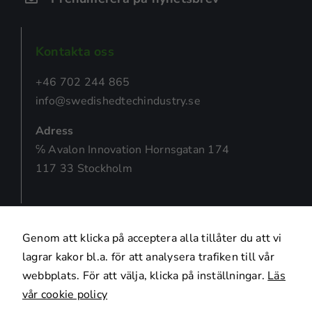
Nödvändiga
Dessa kakor
går inte att
Kontakta oss
välja bort.
De behövs
+46 702 244 865
för att
info@swedishedtechindustry.se
hemsidan
över huvud
Adress
taget ska
℅ Avalon Innovation Hornsgatan 174
fungera.
117 33 Stockholm
Statistik
För att vi ska
kunna
Genom att klicka på acceptera alla tillåter du att vi
förbättra
lagrar kakor bl.a. för att analysera trafiken till vår
hemsidans
webbplats. För att välja, klicka på inställningar.
Läs
funktionalitet
och
vår cookie policy
uppbyggnad,