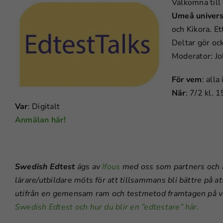
Välkomna till
Umeå univers
och Kikora. Et
Deltar gör oc
Moderator: Jo
För vem
: alla
När
: 7/2 kl. 
Var
: Digitalt
Anmälan här!
Swedish Edtest
ägs av
Ifous
med oss som partners och är
lärare/utbildare möts för att tillsammans bli bättre på att
utifrån en gemensam ram och testmetod framtagen på ve
Swedish Edtest och hur du blir en ”edtestare” här.