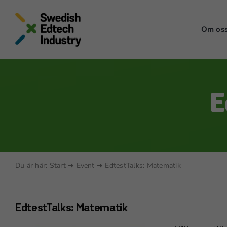
Skip
to
Om os
content
E
Du är här:
Start
➜
Event
➜
EdtestTalks: Matematik
EdtestTalks: Matematik