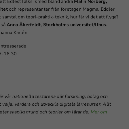
 ett EdtestTalks smed bland andra
Malin Norberg,
itet
och representanter från företagen Magma, Eddler
t samtal om teori-praktik-teknik, hur får vi det att flyga?
kså
Anna Åkerfeldt, Stockholms universitet/Ifous.
hanna Karlén
 intresserade
15-16.30
 vår nationella testarena där forskning, bolag och
 välja, värdera och utveckla digitala lärresurser. Allt
tenskaplig grund och teorier om lärande.
Mer om