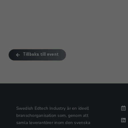
Tillbaka till event
Swedish Edtech Industry är en ideell
branschorganisation som, genom att
samla leverantörer inom den svenska