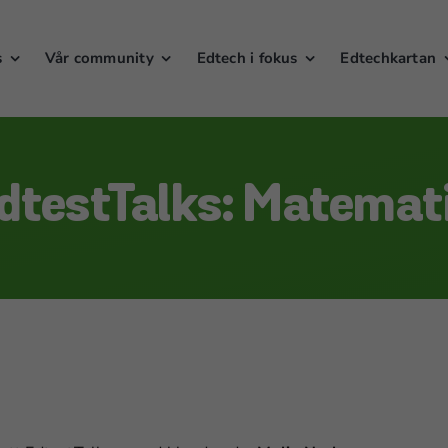
s
Vår community
Edtech i fokus
Edtechkartan
dtestTalks: Matemat