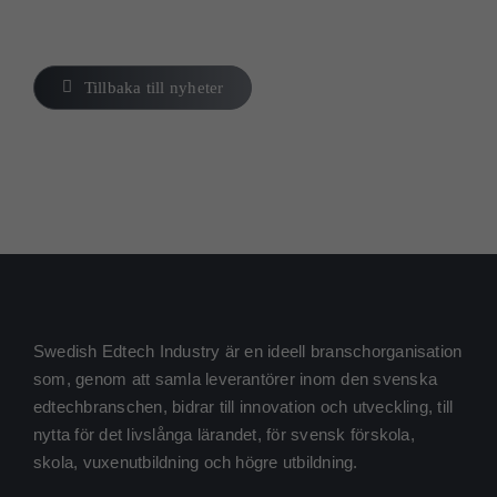
Tillbaka till nyheter
Nödvändiga
Dessa kakor
går inte att
välja bort. De
Swedish Edtech Industry är en ideell branschorganisation
behövs för
som, genom att samla leverantörer inom den svenska
att hemsidan
över huvud
edtechbranschen, bidrar till innovation och utveckling, till
taget ska
nytta för det livslånga lärandet, för svensk förskola,
fungera.
skola, vuxenutbildning och högre utbildning.