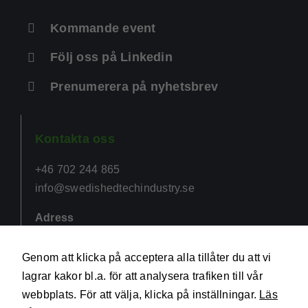
Statistik
För att vi ska
Kommande event
kunna
förbättra
Följ oss på Linkedin
hemsidans
funktionalitet
Prenumerera på nyhetsbrev
och
uppbyggnad,
baserat på
hur
hemsidan
Kontakta oss
används.
+46 702 244 865
info@swedishedtechindustry.se
Upplevelse
För att vår
Adress
hemsida ska
prestera så
℅ Avalon Innovation Hornsgatan 174
bra som
117 33 Stockholm
Genom att klicka på acceptera alla tillåter du att vi
möjligt
under ditt
lagrar kakor bl.a. för att analysera trafiken till vår
besök. Om
webbplats. För att välja, klicka på inställningar.
Läs
du nekar de
här kakorna